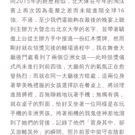
同2015年的經歷相似，北大隊在今年的淘汰
賽上再次因為毫釐之差而未能進階全球16
強。不過，至少我們還能夠在最後的晚宴上聽
到主辦方大聲念出北京大學的名字、並帶著驕
傲上台從主辦方手中接過一份紅木獎牌。然而
剛好就在領獎完後的離場過程中，我在舞會大
廳後門處看到了兩個亞洲女孩──此時頒獎儀
式尚未進行到前四強，大廳前方的氣氛正在愈
發熱烈；而就在同一大廳後方暗處，這兩位身
著華美晚禮服的女孩選擇趴在餐桌上、將頭埋
進胳膊裡，百無聊賴地玩著手機；無獨有偶，
就在桌子的對面，恰好又坐著一位同樣是在玩
手機的非洲男孩。挎著相機的我鬼使神差地溜
到了她們的背後，記錄了他們「置身其中、卻
又游離其外」的瞬間。照片前景中留守在陰影