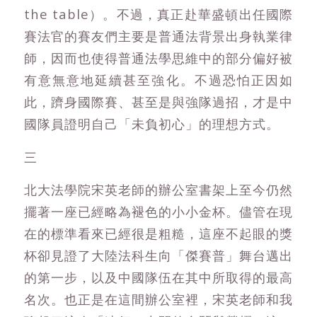
the table）。不過，真正赴華盛頓出任國際
賽法官的賽友們主要是普通法背景出身執業律
師，因而也使得普通法學思維中的部分偏好被
有意無意地延續甚至強化。不過恐怕正因如
此，躋身國際賽、甚至是與強隊過招，才是中
國隊員證明自己「未負初心」的理想方式。
三
北大法學院宋英老師的辦公室書架上至今仍然
擺著一座已經略為褪色的小小金杯。儘管在現
在的標準看來已經很是粗糙，這座不起眼的獎
杯卻見證了大陸法科生向「傑賽普」舞台邁出
的第一步，以及中國隊伍在其中所取得的最高
名次。也正是在這間辦公室裡，宋英老師和我