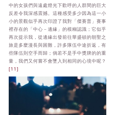
中的女孩們與遠處燈光下歡呼的人群間的巨大
反差令我深感震撼。這種感受多少因為這一小
小的景觀似乎再次印證了我對「傑賽普」賽事
裡存在的「中心－邊緣」的模糊認識；它似乎
再次提示我，從邊緣出發前往華盛頓的朝聖之
旅是多麼漫長與困難，許多隊伍中途折返，有
些隊伍則空手而歸；倘若不是手中獎牌的的重
量，我們又何嘗不會墜入到相同的心境中呢？
[11]