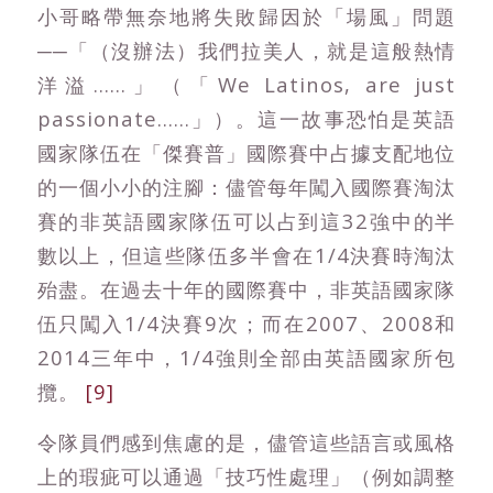
小哥略帶無奈地將失敗歸因於「場風」問題
──「（沒辦法）我們拉美人，就是這般熱情
洋溢……」（「We Latinos, are just
passionate……」）。這一故事恐怕是英語
國家隊伍在「傑賽普」國際賽中占據支配地位
的一個小小的注腳：儘管每年闖入國際賽淘汰
賽的非英語國家隊伍可以占到這32強中的半
數以上，但這些隊伍多半會在1/4決賽時淘汰
殆盡。在過去十年的國際賽中，非英語國家隊
伍只闖入1/4決賽9次；而在2007、2008和
2014三年中，1/4強則全部由英語國家所包
攬。
[9]
令隊員們感到焦慮的是，儘管這些語言或風格
上的瑕疵可以通過「技巧性處理」（例如調整