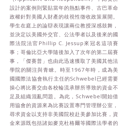
設計的案例則緊貼當年的熱點事件、古巴革命
政權針對美國人財產的歧視性徵收政策展開。
學生在庭上的論辯表現讓兩位教授深感鼓舞，
並決定以美國外交官、公法學者以及後來的國
際法院法官Phillip C. Jessup來冠名這項賽
事；哥倫比亞大學隨後加入了次年的第二屆賽
事，「傑賽普」也由此迅速獲取了美國其他法
學院的關注與青睞。時至1967年時，成為美
國國際法協會執行主任的Schwebel已經需要
操心將比賽交由各校輪流承辦所導致的資金不
足及組織混亂問題。為此，Schwebel開始借
用協會的資源來為比賽設置專門管理辦公室，
尋求資金以支持非美國院校赴美參加比賽，資
金來源既包括諸如麥克杜格爾等國際法學者的