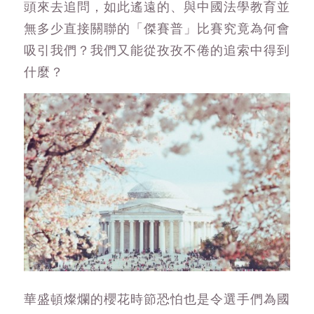
頭來去追問，如此遙遠的、與中國法學教育並
無多少直接關聯的「傑賽普」比賽究竟為何會
吸引我們？我們又能從孜孜不倦的追索中得到
什麼？
華盛頓燦爛的櫻花時節恐怕也是令選手們為國