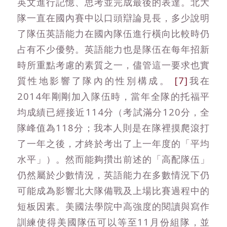
英文進行記憶、思考並完成最後的表達。北大
隊一直在國內賽中以口頭辯論見長，多少說明
了隊伍英語能力在國內隊伍進行橫向比較時仍
占有不少優勢。英語能力也是隊伍在每年招新
時所重點考慮的素質之一，儘管這一要求也實
質性地影響了隊內的性別構成。
[7]
我在
2014年剛剛加入隊伍時，當年全隊的托福平
均成績已經接近114分（考試滿分120分，全
隊峰值為118分；我本人則是在隊裡摸爬滾打
了一年之後，才終於考出了上一年度的「平均
水平」）。然而能夠攢出前述的「高配隊伍」
仍然屬於少數情況，英語能力在多數情況下仍
可能成為影響北大隊備戰及上場比賽過程中的
短板因素。美國法學院中高強度的閱讀與寫作
訓練使得美國隊伍可以等至11月份組隊，並