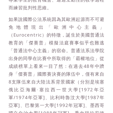
而練習批判性思維。
如果說國際公法系統因為其歐洲起源而不可避
免地體現出「歐洲中心主義」
（Eurocentric）的特徵，誕生於美國普通法
教育的「傑賽普」模擬法庭賽事似乎也難逃
「普通法中心主義」的宿命。普通法系法學院
出身的同學在比賽中所取得的「霸權地位」從
成績榜單上看來一目了然：在過去48年中躋
身「傑賽普」國際賽決賽的隊伍中，僅有來自
8支隊伍來自大陸法系背景國家（分別是埃塞
俄比亞海爾·塞拉西一世大學[1972年亞
軍/1974年亞軍]、比利時魯汶大學[1987年
亞軍]、巴黎第一大學[1992年冠軍]、墨西哥
國立自治大學[1988年冠軍]、委內瑞拉安德