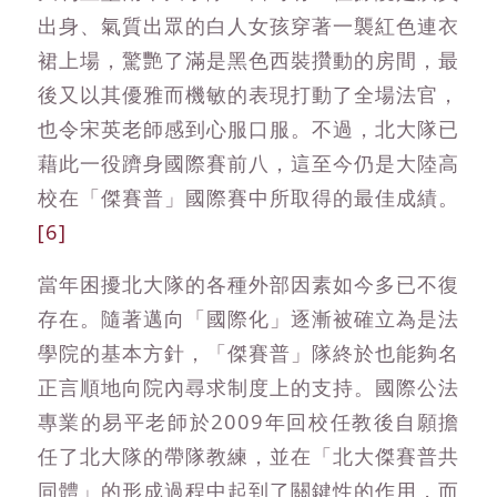
出身、氣質出眾的白人女孩穿著一襲紅色連衣
裙上場，驚艷了滿是黑色西裝攢動的房間，最
後又以其優雅而機敏的表現打動了全場法官，
也令宋英老師感到心服口服。不過，北大隊已
藉此一役躋身國際賽前八，這至今仍是大陸高
校在「傑賽普」國際賽中所取得的最佳成績。
[6]
當年困擾北大隊的各種外部因素如今多已不復
存在。隨著邁向「國際化」逐漸被確立為是法
學院的基本方針，「傑賽普」隊終於也能夠名
正言順地向院內尋求制度上的支持。國際公法
專業的易平老師於2009年回校任教後自願擔
任了北大隊的帶隊教練，並在「北大傑賽普共
同體」的形成過程中起到了關鍵性的作用，而