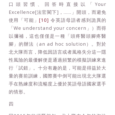
口頭習慣、回答時直接以「Your
Excellence[法官閣下]，……」開頭，而避免
使用「可能」
[10]
令英語母語者感到詭異的
「We understand your concern」）而得
以彌補，這也僅僅是一種「頭疼醫頭腳疼醫
腳」的辦法（an ad hoc solution）。對於
北大隊而言，降低因語言或者風格失分這一隱
性風險的最優解便是通過頻繁的模擬訓練來進
行「試錯」。十分有趣的是，可能是得益於大
量的賽前訓練，國際賽中倒可能出現北大隊選
手在熟練度和流暢度上優於英語母語國家選手
的情形。
四