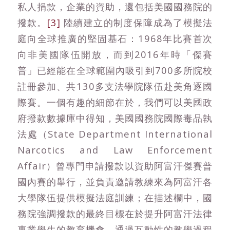
私人捐款，企業的資助，還包括美國國務院的
撥款。
[3]
陸續建立的制度保障成為了模擬法
庭向全球推廣的堅固基石：1968年比賽首次
向非美國隊伍開放，而到2016年時「傑賽
普」已經能在全球範圍內吸引到700多所院校
註冊參加、共130多支法學院隊伍赴美角逐國
際賽。一個有趣的細節在於，我們可以美國政
府撥款數據庫中得知，美國國務院國際毒品執
法處（State Department International
Narcotics and Law Enforcement
Affair）曾專門申請撥款以資助阿富汗傑賽普
國內賽的舉行，並負責邀請教練來為阿富汗各
大學隊伍提供模擬法庭訓練；在描述欄中，國
務院強調撥款的最終目標在於提升阿富汗法律
專業學生的教育機會、通過互動性的教學過程