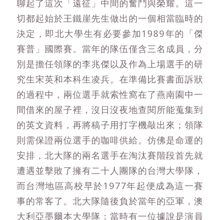
聊起了這次「遠征」中間的奮鬥與榮耀。這一
切都起始於王鐵崖先生做出的一個相當臨時的
決定，即北大學生有必要參加1989年的「傑
賽普」國際賽。當年的隊伍僅含三名成員，分
別是擔任領隊的李兆傑以及作為上場選手的研
究生宋英和本科生凌兵。在準備比賽書面訴狀
的過程中，兩位選手就索性窩在了燕南園中一
間借來的屋子裡，沒日沒夜地查閱所能蒐集到
的英文資料，再將稿子用打字機敲出來；領隊
則需保證兩位選手的咖啡供給。仿佛是命運的
安排，北大隊的兩名選手在淘汰賽階段首先就
遭遇並擊敗了擁有二十人團隊的台灣大學隊，
而台灣地區高校早於1977年起便成為這一賽
事的常客了。北大隊隨後負於當年的亞軍，澳
大利亞墨爾本大學隊：當時有一位據說是演員