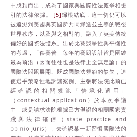
中脫穎而出，成為了國家與國際性法庭爭相援
引的法律依據。
[5]
歸根結底，這一切仍可以
被追溯到美國與英國所共同締造並主導的戰後
世界秩序，以及與之相對的、融入了英美傳統
偏好的國際法體系。出於比賽競爭性與平衡性
的考慮，「傑賽普」每年的賽題設計皆是圍繞
最為前沿（因而往往也是法律上全無定論）的
國際法問題展開。既成國際法規範的缺失，迫
使選手策略性地訴諸案例、主張將法院此前已
經確認的相關規範「情境化適用」
（contextual application）於本次爭議
中，或是請求法院根據己方舉證的相關國家實
踐與法律確信（state practice and
opinio juris），去確認某一新習慣國際法的