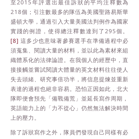
至2015年評選出最佳訴狀的平均注釋數為
218個；引注數最多的隊伍為美國聖路易斯華
盛頓大學，通過引入大量美國法判例作為國家
實踐的例證，使得總注釋數達到了295個。
[8]
這多少也意味著參賽選手在準備過程中必
須蒐集、閱讀大量的材料，並以此為素材來組
織體系化的法律論證。在我個人的經歷中，直
接接觸並嘗試閱讀大體量的英文材料往往使人
失去頭緒、研究事倍功半，將信息提煉並重新
表達的過程也絕非容易。恐怕正因如此，北大
隊即便會預先「備戰備荒」並延長寫作周期，
英語能力上的「力不從心」仍然無法解決時間
上的壓力。
除了訴狀寫作之外，隊員們發現自己同樣有必