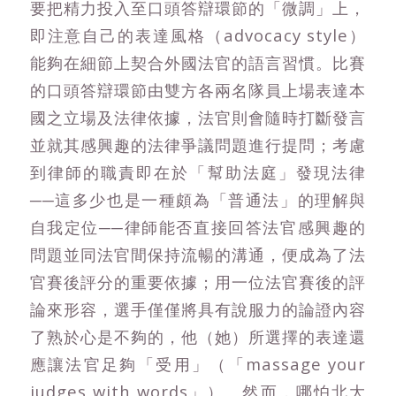
要把精力投入至口頭答辯環節的「微調」上，
即注意自己的表達風格（advocacy style）
能夠在細節上契合外國法官的語言習慣。比賽
的口頭答辯環節由雙方各兩名隊員上場表達本
國之立場及法律依據，法官則會隨時打斷發言
並就其感興趣的法律爭議問題進行提問；考慮
到律師的職責即在於「幫助法庭」發現法律
──這多少也是一種頗為「普通法」的理解與
自我定位──律師能否直接回答法官感興趣的
問題並同法官間保持流暢的溝通，便成為了法
官賽後評分的重要依據；用一位法官賽後的評
論來形容，選手僅僅將具有說服力的論證內容
了熟於心是不夠的，他（她）所選擇的表達還
應讓法官足夠「受用」（「massage your
judges with words」）。然而，哪怕北大