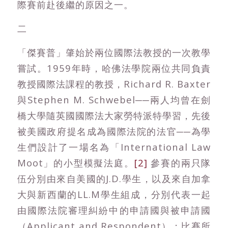
際賽前赴後繼的原因之一。
二
「傑賽普」肇始於兩位國際法教授的一次教學
嘗試。1959年時，哈佛法學院兩位共同負責
教授國際法課程的教授，Richard R. Baxter
與Stephen M. Schwebel──兩人均曾在劍
橋大學隨英國國際法大家勞特派特學習，先後
被美國政府提名成為國際法院的法官──為學
生們設計了一場名為「International Law
Moot」的小型模擬法庭。
[2]
參賽的兩只隊
伍分別由來自美國的J.D.學生，以及來自加拿
大與新西蘭的LL.M學生組成，分別代表一起
由國際法院審理糾紛中的申請國與被申請國
（Applicant and Respondent）；比賽所