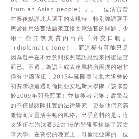
from an Asian people）」。一位法官曾
在賽後點評北大選手的表現時，特別強調選手
應當使用法言法語來直接回應法官的問題，少
用一些並無實質內容的「外交口吻」
（diplomatic tone），而這極有可能只是
因為選手在不經意間按照漢語思維來回復法官
而已。不過，為語言或表達風格所困擾的絕非
僅有中國隊伍：2015年國際賽時北大隊曾於
初賽階段遭遇哥倫比亞安地斯大學隊（該隊曾
於2009年問鼎冠軍）並被後者完勝；震驚我
的不僅是該隊扎實的法律研究，更是他們充滿
激情而又靈活生動的風格。出乎意料的是，這
支隊伍在淘汰賽32進16的階段即輸給了渥太
華大學。在賽後的晚宴上，哥倫比亞隊的一位