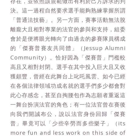
存在，並依照該規範做出有利於己方訴求的判
決。這一過程自然要求選手能夠熟練掌握所謂
「普通法技藝」。另一方面，賽事活動無法脫
離龐大且相對專業的法官的參與和支持，組委
會於是便將眼光轉向了由過去的參賽隊員構成
的「傑賽普賽友共同體」（Jessup Alumni
Community）。恰好因為「傑賽普」門檻較
高且又相對封閉、選手在其中投入巨大且又收
獲頗豐，曾經在此舞台上叱吒風雲、如今已經
在各個法律領域功成名就的選手們多少都會對
此心存感念，甚至自掏腰包作為志願者重返這
一舞台扮演法官的角色；有一位法官曾在賽後
向我們開誠布公，說以法官身份回歸「傑賽
普」畢竟可以「少些辛勞而多些樂子」（its
more fun and less work on this side of