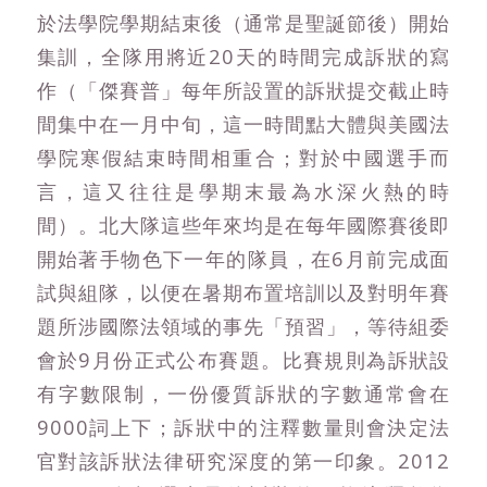
於法學院學期結束後（通常是聖誕節後）開始
集訓，全隊用將近20天的時間完成訴狀的寫
作（「傑賽普」每年所設置的訴狀提交截止時
間集中在一月中旬，這一時間點大體與美國法
學院寒假結束時間相重合；對於中國選手而
言，這又往往是學期末最為水深火熱的時
間）。北大隊這些年來均是在每年國際賽後即
開始著手物色下一年的隊員，在6月前完成面
試與組隊，以便在暑期布置培訓以及對明年賽
題所涉國際法領域的事先「預習」，等待組委
會於9月份正式公布賽題。比賽規則為訴狀設
有字數限制，一份優質訴狀的字數通常會在
9000詞上下；訴狀中的注釋數量則會決定法
官對該訴狀法律研究深度的第一印象。2012