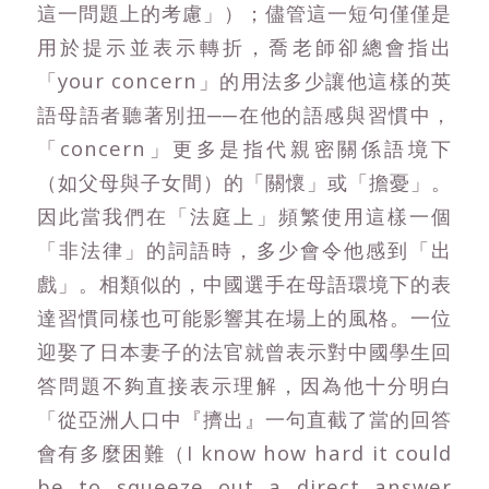
這一問題上的考慮」）；儘管這一短句僅僅是
用於提示並表示轉折，喬老師卻總會指出
「your concern」的用法多少讓他這樣的英
語母語者聽著別扭──在他的語感與習慣中，
「concern」更多是指代親密關係語境下
（如父母與子女間）的「關懷」或「擔憂」。
因此當我們在「法庭上」頻繁使用這樣一個
「非法律」的詞語時，多少會令他感到「出
戲」。相類似的，中國選手在母語環境下的表
達習慣同樣也可能影響其在場上的風格。一位
迎娶了日本妻子的法官就曾表示對中國學生回
答問題不夠直接表示理解，因為他十分明白
「從亞洲人口中『擠出』一句直截了當的回答
會有多麼困難（I know how hard it could
be to squeeze out a direct answer