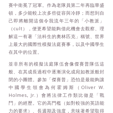
賽中衛冕了冠軍。作為老隊員第二年再臨華盛
頓，多少能較上次多些從容與冷靜；而想到自
己即將離開這個令我流年三年的「小教派」
（cult），便更希望能夠借此機會去觀察、理
解這一有著「法科生的奧林匹克」稱號、世界
上最大的國際性模擬法庭賽事，以及中國學生
在其中的位置。
並非所有的模擬法庭隊伍會像傑賽普隊伍這
般、在其成長過程中逐漸演化成宛如教派般封
閉的小團體。參加「傑賽普」恐怕是最能夠讓
中國學生領會為何霍姆斯（Oliver W.
Holmes, Jr.）會將法律工作類比做是「戰
鬥」的經歷。它的高門檻（如對較強的英語能
力的要求）、長週期及強度，意味著希望取得