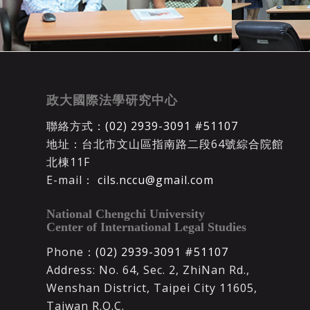
政大國際法學研究中心
聯絡方式：
(02) 2939-3091 #51107
地址：台北市文山區指南路二段64號綜合院館
北棟11F
E-mail：
cils.nccu@gmail.com
National Chengchi University
Center of International Legal Studies
Phone：
(02) 2939-3091 #51107
Address: No. 64, Sec. 2, ZhiNan Rd.,
Wenshan District, Taipei City 11605,
Taiwan R.O.C.