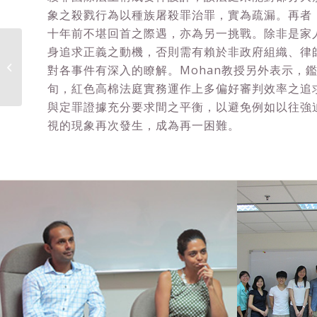
象之殺戮行為以種族屠殺罪治罪，實為疏漏。再者
十年前不堪回首之際遇，亦為另一挑戰。除非是家
身追求正義之動機，否則需有賴於非政府組織、律
第二講【現代國際法講
對各事件有深入的瞭解。Mohan教授另外表示，
堂】
旬，紅色高棉法庭實務運作上多偏好審判效率之追
與定罪證據充分要求間之平衡，以避免例如以往強
視的現象再次發生，成為再一困難。