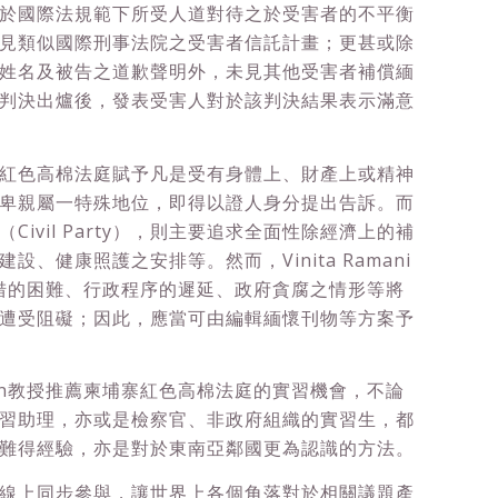
於國際法規範下所受人道對待之於受害者的不平衡
見類似國際刑事法院之受害者信託計畫；更甚或除
姓名及被告之道歉聲明外，未見其他受害者補償緬
判決出爐後，發表受害人對於該判決結果表示滿意
紅色高棉法庭賦予凡是受有身體上、財產上或精神
卑親屬一特殊地位，即得以證人身分提出告訴。而
ivil Party），則主要追求全面性除經濟上的補
、健康照護之安排等。然而，Vinita Ramani
籌措的困難、行政程序的遲延、政府貪腐之情形等將
遭受阻礙；因此，應當可由編輯緬懷刊物等方案予
an教授推薦柬埔寨紅色高棉法庭的實習機會，不論
習助理，亦或是檢察官、非政府組織的實習生，都
難得經驗，亦是對於東南亞鄰國更為認識的方法。
線上同步參與，讓世界上各個角落對於相關議題產