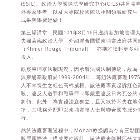
(SSIL)、政治大學國際法學研究中心(CILS)共
外專家學者，以及大專院校國際法相關領域研究生
成果與學習經驗！
第三場講堂，民國101年8月16日邀請新加坡管理大學M
夫婦蒞臨政治大學，介紹聯合國暨柬埔寨政府共同
（Khmer Rouge Tribunal），亦期許喚起
投入。
觀察柬埔寨法制現況，因承襲法國法制傳統，故為
與柬埔寨政府於1999-2004年，籌組法庭審理197
人不幸喪生之紅色高棉威權。該法庭專責起訴紅色
殺、違反人道罪和戰爭罪（即嚴重違反日內瓦公約
將領。此外，為實踐法庭獨立，且又欲於不失在地
準，其職務分配即以柬埔寨籍人士與聯合國指派外
行。
然於法庭審理過程中，Mohan教授認為存有三點
殺罪國際法上構成要件設計，該法庭未能對部分大