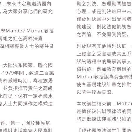
同舉辦，未來將定期邀請國內
期之判決、審理期間被告
，為大家分享他們的研究
心理，或是判決結果中未
僅於判決書中列出受害者
懷建設；對比法庭於初審
ahdev Mohan教授
之言論，不免遭受質疑。
籌組之紅色高棉法庭
更多亞裔相關專業人士的關注及
別於現有其他特別法庭，
上侵害之受害者或其直系
訴訟過程中的民事當事人（C
一大陸法系國家。聯合國
償措施，例如教育機構的建設
5-1979年間，致逾二百萬
Mohan教授認為資金
高棉威權時期，為種族屠
使各基礎建設計畫之推動
）並負指揮官責任之高級
以著手較為實際。
化前提下保有一定專業水
籍人士共同操作之模式進
本次講堂結束前，Moh
是擔任被告辯護律師的實
將是磨練法律實務思維的
困難。第一，囿於種族屠
規模以柬埔寨籍人民為對
【現代國際法講堂】開放