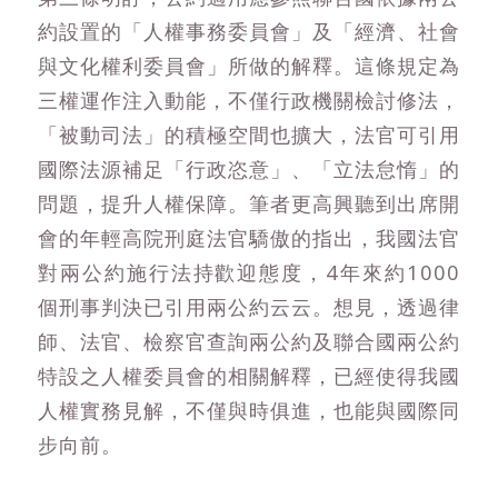
約設置的「人權事務委員會」及「經濟、社會
與文化權利委員會」所做的解釋。這條規定為
三權運作注入動能，不僅行政機關檢討修法，
「被動司法」的積極空間也擴大，法官可引用
國際法源補足「行政恣意」、「立法怠惰」的
問題，提升人權保障。筆者更高興聽到出席開
會的年輕高院刑庭法官驕傲的指出，我國法官
對兩公約施行法持歡迎態度，4年來約1000
個刑事判決已引用兩公約云云。想見，透過律
師、法官、檢察官查詢兩公約及聯合國兩公約
特設之人權委員會的相關解釋，已經使得我國
人權實務見解，不僅與時俱進，也能與國際同
步向前。