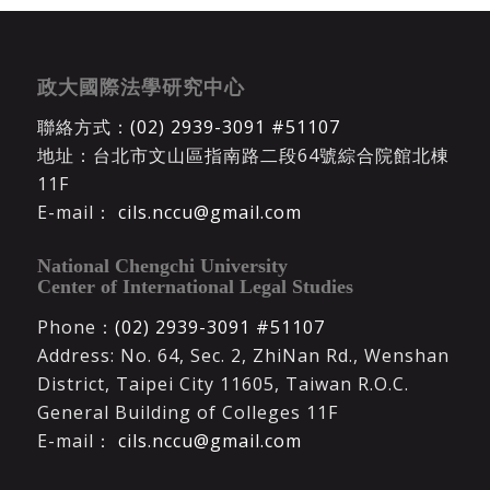
政大國際法學研究中心
聯絡方式：
(02) 2939-3091 #51107
地址：台北市文山區指南路二段64號綜合院館北棟
11F
E-mail：
cils.nccu@gmail.com
National Chengchi University
Center of International Legal Studies
Phone：
(02) 2939-3091 #51107
Address: No. 64, Sec. 2, ZhiNan Rd., Wenshan
District, Taipei City 11605, Taiwan R.O.C.
General Building of Colleges 11F
E-mail：
cils.nccu@gmail.com