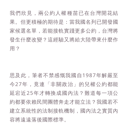
我們欣見，兩公約人權種苗已在台灣開花結
果。但更積極的期待是：當我國名列已開發國
家候選名單，若能接軌實踐更多公約，台灣將
發生什麼改變？這經驗又將給大陸帶來什麼作
用？
思及此，筆者不禁感慨我國自1987年解嚴至
今27年，竟連「非關政治」的兒權公約都能
延宕近25年才轉換成國內法？難道每一項公
約都要依賴民間團體奔走才能立法？我國若不
建立系統性的法制接軌機制，國內法之實質內
容將遠遠落後國際標準。