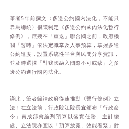
筆者5年前撰文〈多邊公約國內法化，不能只
靠馬總統〉倡議制定《多邊公約國內法化暫行
條例》，庶幾在「重返」聯合國之前，政府機
關「暫時」依法定職掌及人事預算，掌握多邊
公約進度，設置系統性平台與民間分享資訊，
並及時選擇「對我國融入國際不可或缺」之多
邊公約進行國內法化。
謹此，筆者籲請政府從速推動《暫行條例》立
法！在立法前，行政院江院長宜頒布「行政命
令」責成部會編列預算以落實任務。主計總
處、立法院亦宜以「預算放寬、效能看緊」對