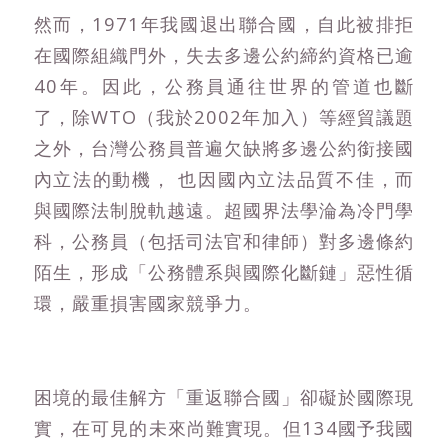
然而，1971年我國退出聯合國，自此被排拒
在國際組織門外，失去多邊公約締約資格已逾
40年。因此，公務員通往世界的管道也斷
了，除WTO（我於2002年加入）等經貿議題
之外，台灣公務員普遍欠缺將多邊公約銜接國
內立法的動機， 也因國內立法品質不佳，而
與國際法制脫軌越遠。超國界法學淪為冷門學
科，公務員（包括司法官和律師）對多邊條約
陌生，形成「公務體系與國際化斷鏈」惡性循
環，嚴重損害國家競爭力。
困境的最佳解方「重返聯合國」卻礙於國際現
實，在可見的未來尚難實現。但134國予我國