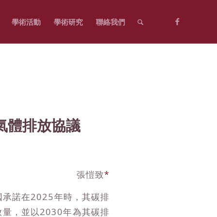
學術活動
學術研究
聯絡我們
氣體排放協議
張愷致
*
承諾在2025年時，其碳排
放量，並以2030年為其碳排