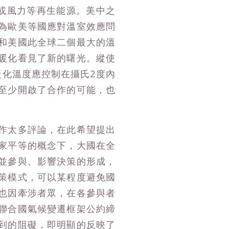
能或風力等再生能源。美中之
為歐美等國應對溫室效應問
和美國此全球二個最大的溫
暖化看見了新的曙光。縱使
暖化溫度應控制在攝氏2度內
至少開啟了合作的可能，也
作太多評論，在此希望提出
家平等的概念下，大國在全
並參與、影響決策的形成，
策模式，可以某程度避免國
也因牽涉者眾，在各參與者
聯合國氣候變遷框架公約締
到的阻礙，即明顯的反映了