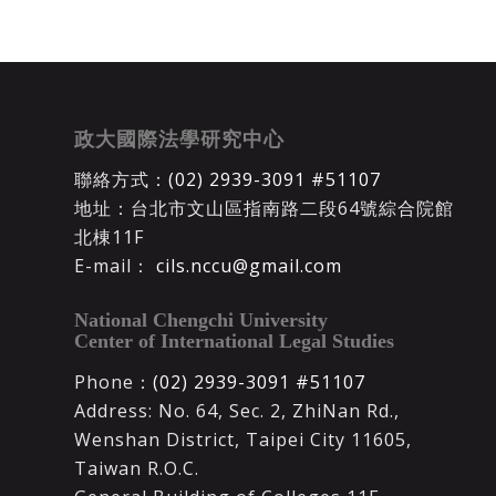
政大國際法學研究中心
聯絡方式：
(02) 2939-3091 #51107
地址：台北市文山區指南路二段64號綜合院館
北棟11F
E-mail：
cils.nccu@gmail.com
National Chengchi University
Center of International Legal Studies
Phone：
(02) 2939-3091 #51107
Address: No. 64, Sec. 2, ZhiNan Rd.,
Wenshan District, Taipei City 11605,
Taiwan R.O.C.