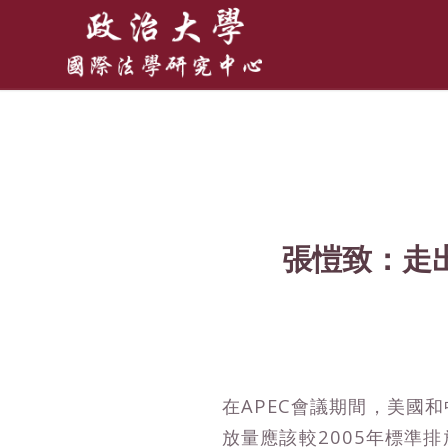
張愷致：走
在APEC會議期間，美國
放量應該較2005年標準排