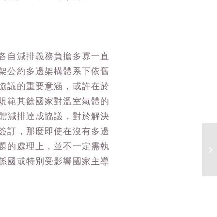
各自減排義務負擔多寡一直
架公約多邊架構體系下依舊
協議的重要意涵，或許在於
規範其餘國家對溫室氣體的
氣體減排達成協議，對於解決
簽訂，那麼即使在沒有多邊
題的處理上，並不一定需執
譚
徑
係國或特別受影響國家主導