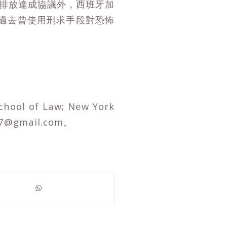
體排放達成協議外，西班牙加
過去曾使用刑求手段對恐怖
chool of Law; New York
17@gmail.com。