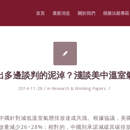
首頁
最新消息
關於我們
模擬法庭專區
出多邊談判的泥淖？淺談美中溫室
/
/
2014-11-28
in
Research & Working Papers
和中國針對減低溫室氣體排放達成共識。根據協議，美國
放量減少26~28%；相對的，中國則承諾減緩其碳排