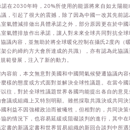
諾在2030年時，20%所使用的能源將來自如太陽
協議，引起了很大的震撼，除了因為中國一改其先前認
溫室氣體減排做出具體承諾之外，部分原因更在於中國
溫室氣體排放作出承諾，讓人對未來全球共同對抗全球
協議內容，並無助於將全球暖化控制在攝氏2度內（
框架公約締約方大會所達成的共識），亦有認為此協議
放規範發展，注入了新的動力。
體內容前，本文無意對美國和中國間氣候變遷協議內容
什麼樣的態度或方式面對並解決全球性議題。在當今國
若以往，對於全球性議題世界各國均能提出各自的意見
的會議或組織上又特別明顯。雖然採取共識決或共同決
小國利益不因強權政治而被犧牲，但相對的，共同決策
妥協的情況下，也容易延緩或阻礙談判的進行，其中在
議定書的新議定書和世界貿易組織的新回合談判中所遇