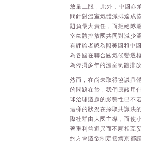
放量上限，此外，中國亦承
間針對溫室氣體減排達成
題負最大責任，而拒絕隊
室氣體排放國共同對減少
有評論者認為照美國和中國
為各國在聯合國氣候變遷
為停擺多年的溫室氣體排
然而，在尚未取得協議具
的問題在於，我們應該用
球治理議題的影響性已不
這樣的狀況在採取共識決
際社群由大國主導，而使
著重利益迴異而不願相互
約方會議欲制定接續京都